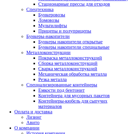
Стационарные прессы для отходов
Спецтехника
Бункеровозы
Ломовозы
Мультилифты
Прицепы и полуприцепы
Бункеры-накопители
Бункеры накопители открытые
Бункеры накопители специальные
Металлоконструкции
Покраска металлоконструкций
Сборка металлоконструкций
Сварка металлоконструкций
Механическая обработка металла
Резка металла
Специализированные контейнеры
Емкости под бентонит
Контейнера для мусорных пакетов
Контейнеры-кюбель для сыпучих
материалов
Оплата и доставка
Лизинг
Авито
О компании
История компании