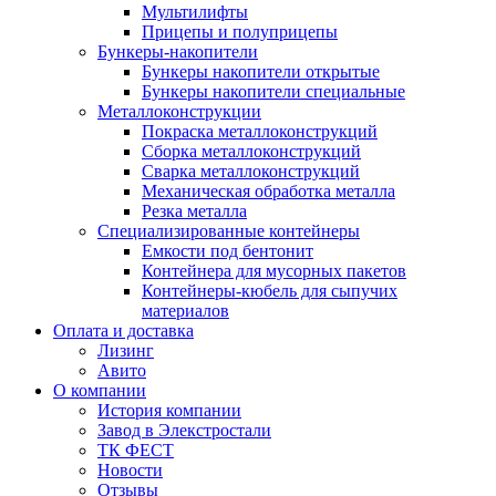
Мультилифты
Прицепы и полуприцепы
Бункеры-накопители
Бункеры накопители открытые
Бункеры накопители специальные
Металлоконструкции
Покраска металлоконструкций
Сборка металлоконструкций
Сварка металлоконструкций
Механическая обработка металла
Резка металла
Специализированные контейнеры
Емкости под бентонит
Контейнера для мусорных пакетов
Контейнеры-кюбель для сыпучих
материалов
Оплата и доставка
Лизинг
Авито
О компании
История компании
Завод в Элекстростали
ТК ФЕСТ
Новости
Отзывы