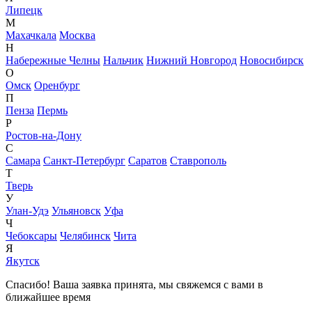
Липецк
М
Махачкала
Москва
Н
Набережные Челны
Нальчик
Нижний Новгород
Новосибирск
О
Омск
Оренбург
П
Пенза
Пермь
Р
Ростов-на-Дону
С
Самара
Санкт-Петербург
Саратов
Ставрополь
Т
Тверь
У
Улан-Удэ
Ульяновск
Уфа
Ч
Чебоксары
Челябинск
Чита
Я
Якутск
Спасибо! Ваша заявка принята, мы свяжемся с вами в
ближайшее время