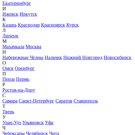
Екатеринбург
И
Ижевск
Иркутск
К
Казань
Краснодар
Красноярск
Курск
Л
Липецк
М
Махачкала
Москва
Н
Набережные Челны
Нальчик
Нижний Новгород
Новосибирск
О
Омск
Оренбург
П
Пенза
Пермь
Р
Ростов-на-Дону
С
Самара
Санкт-Петербург
Саратов
Ставрополь
Т
Тверь
У
Улан-Удэ
Ульяновск
Уфа
Ч
Чебоксары
Челябинск
Чита