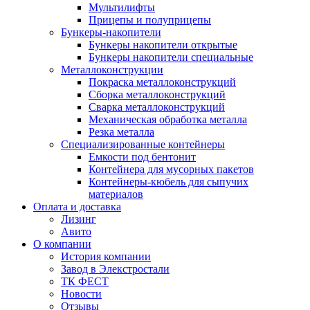
Мультилифты
Прицепы и полуприцепы
Бункеры-накопители
Бункеры накопители открытые
Бункеры накопители специальные
Металлоконструкции
Покраска металлоконструкций
Сборка металлоконструкций
Сварка металлоконструкций
Механическая обработка металла
Резка металла
Специализированные контейнеры
Емкости под бентонит
Контейнера для мусорных пакетов
Контейнеры-кюбель для сыпучих
материалов
Оплата и доставка
Лизинг
Авито
О компании
История компании
Завод в Элекстростали
ТК ФЕСТ
Новости
Отзывы