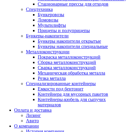
Стационарные прессы для отходов
Спецтехника
Бункеровозы
Ломовозы
Мультилифты
Прицепы и полуприцепы
Бункеры-накопители
Бункеры накопители открытые
Бункеры накопители специальные
Металлоконструкции
Покраска металлоконструкций
Сборка металлоконструкций
Сварка металлоконструкций
Механическая обработка металла
Резка металла
Специализированные контейнеры
Емкости под бентонит
Контейнера для мусорных пакетов
Контейнеры-кюбель для сыпучих
материалов
Оплата и доставка
Лизинг
Авито
О компании
История компании