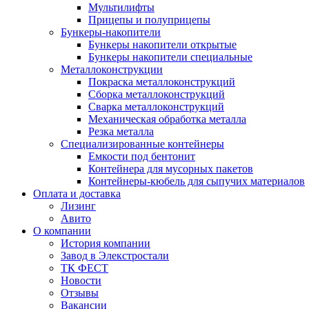
Мультилифты
Прицепы и полуприцепы
Бункеры-накопители
Бункеры накопители открытые
Бункеры накопители специальные
Металлоконструкции
Покраска металлоконструкций
Сборка металлоконструкций
Сварка металлоконструкций
Механическая обработка металла
Резка металла
Специализированные контейнеры
Емкости под бентонит
Контейнера для мусорных пакетов
Контейнеры-кюбель для сыпучих материалов
Оплата и доставка
Лизинг
Авито
О компании
История компании
Завод в Элекстростали
ТК ФЕСТ
Новости
Отзывы
Вакансии