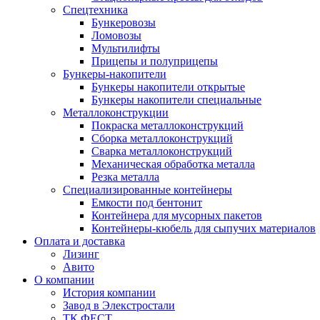
Спецтехника
Бункеровозы
Ломовозы
Мультилифты
Прицепы и полуприцепы
Бункеры-накопители
Бункеры накопители открытые
Бункеры накопители специальные
Металлоконструкции
Покраска металлоконструкций
Сборка металлоконструкций
Сварка металлоконструкций
Механическая обработка металла
Резка металла
Специализированные контейнеры
Емкости под бентонит
Контейнера для мусорных пакетов
Контейнеры-кюбель для сыпучих материалов
Оплата и доставка
Лизинг
Авито
О компании
История компании
Завод в Элекстростали
ТК ФЕСТ