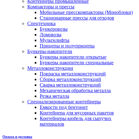
Контейнеры промышленные
Компакторы и прессы
Мобильные пресскомпакторы (Моноблоки)
Стационарные прессы для отходов
Спецтехника
Бункеровозы
Ломовозы
Мультилифты
Прицепы и полуприцепы
Бункеры-накопители
Бункеры накопители открытые
Бункеры накопители специальные
Металлоконструкции
Покраска металлоконструкций
Сборка металлоконструкций
Сварка металлоконструкций
Механическая обработка металла
Резка металла
Специализированные контейнеры
Емкости под бентонит
Контейнера для мусорных пакетов
Контейнеры-кюбель для сыпучих
материалов
Оплата и доставка