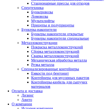
Стационарные прессы для отходов
Спецтехника
Бункеровозы
Ломовозы
Мультилифты
Прицепы и полуприцепы
Бункеры-накопители
Бункеры накопители открытые
Бункеры накопители специальные
Металлоконструкции
Покраска металлоконструкций
Сборка металлоконструкций
Сварка металлоконструкций
Механическая обработка металла
Резка металла
Специализированные контейнеры
Емкости под бентонит
Контейнера для мусорных пакетов
Контейнеры-кюбель для сыпучих
материалов
Оплата и доставка
Лизинг
Авито
О компании
История компании