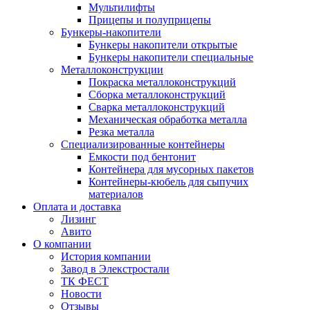
Мультилифты
Прицепы и полуприцепы
Бункеры-накопители
Бункеры накопители открытые
Бункеры накопители специальные
Металлоконструкции
Покраска металлоконструкций
Сборка металлоконструкций
Сварка металлоконструкций
Механическая обработка металла
Резка металла
Специализированные контейнеры
Емкости под бентонит
Контейнера для мусорных пакетов
Контейнеры-кюбель для сыпучих
материалов
Оплата и доставка
Лизинг
Авито
О компании
История компании
Завод в Элекстростали
ТК ФЕСТ
Новости
Отзывы