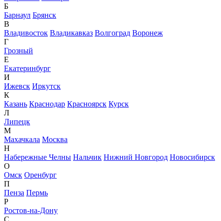
Б
Барнаул
Брянск
В
Владивосток
Владикавказ
Волгоград
Воронеж
Г
Грозный
Е
Екатеринбург
И
Ижевск
Иркутск
К
Казань
Краснодар
Красноярск
Курск
Л
Липецк
М
Махачкала
Москва
Н
Набережные Челны
Нальчик
Нижний Новгород
Новосибирск
О
Омск
Оренбург
П
Пенза
Пермь
Р
Ростов-на-Дону
С