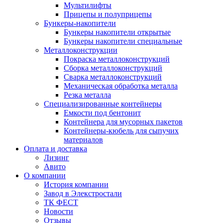
Мультилифты
Прицепы и полуприцепы
Бункеры-накопители
Бункеры накопители открытые
Бункеры накопители специальные
Металлоконструкции
Покраска металлоконструкций
Сборка металлоконструкций
Сварка металлоконструкций
Механическая обработка металла
Резка металла
Специализированные контейнеры
Емкости под бентонит
Контейнера для мусорных пакетов
Контейнеры-кюбель для сыпучих
материалов
Оплата и доставка
Лизинг
Авито
О компании
История компании
Завод в Элекстростали
ТК ФЕСТ
Новости
Отзывы