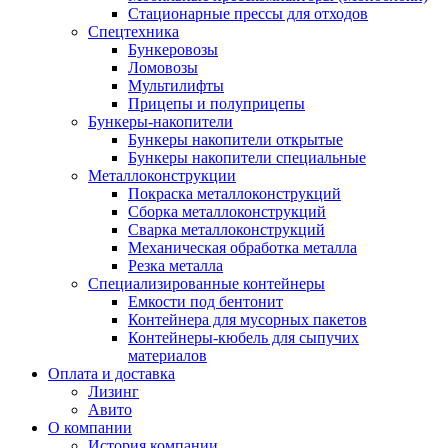
Стационарные прессы для отходов
Спецтехника
Бункеровозы
Ломовозы
Мультилифты
Прицепы и полуприцепы
Бункеры-накопители
Бункеры накопители открытые
Бункеры накопители специальные
Металлоконструкции
Покраска металлоконструкций
Сборка металлоконструкций
Сварка металлоконструкций
Механическая обработка металла
Резка металла
Специализированные контейнеры
Емкости под бентонит
Контейнера для мусорных пакетов
Контейнеры-кюбель для сыпучих
материалов
Оплата и доставка
Лизинг
Авито
О компании
История компании