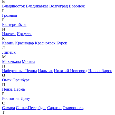
В
Владивосток
Владикавказ
Волгоград
Воронеж
Г
Грозный
Е
Екатеринбург
И
Ижевск
Иркутск
К
Казань
Краснодар
Красноярск
Курск
Л
Липецк
М
Махачкала
Москва
Н
Набережные Челны
Нальчик
Нижний Новгород
Новосибирск
О
Омск
Оренбург
П
Пенза
Пермь
Р
Ростов-на-Дону
С
Самара
Санкт-Петербург
Саратов
Ставрополь
Т