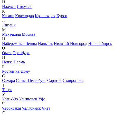
И
Ижевск
Иркутск
К
Казань
Краснодар
Красноярск
Курск
Л
Липецк
М
Махачкала
Москва
Н
Набережные Челны
Нальчик
Нижний Новгород
Новосибирск
О
Омск
Оренбург
П
Пенза
Пермь
Р
Ростов-на-Дону
С
Самара
Санкт-Петербург
Саратов
Ставрополь
Т
Тверь
У
Улан-Удэ
Ульяновск
Уфа
Ч
Чебоксары
Челябинск
Чита
Я