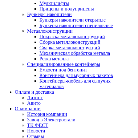
Мультилифты
Прицепы и полуприцепы
Бункеры-накопители
Бункеры накопители открытые
Бункеры накопители специальные
Металлоконструкции
Покраска металлоконструкций
Сборка металлоконструкций
Сварка металлоконструкций
Механическая обработка металла
Резка металла
Специализированные контейнеры
Емкости под бентонит
Контейнера для мусорных пакетов
Контейнеры-кюбель для сыпучих
материалов
Оплата и доставка
Лизинг
Авито
О компании
История компании
Завод в Элекстростали
ТК ФЕСТ
Новости
Отзывы