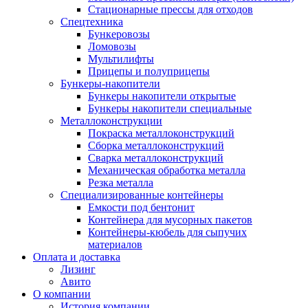
Стационарные прессы для отходов
Спецтехника
Бункеровозы
Ломовозы
Мультилифты
Прицепы и полуприцепы
Бункеры-накопители
Бункеры накопители открытые
Бункеры накопители специальные
Металлоконструкции
Покраска металлоконструкций
Сборка металлоконструкций
Сварка металлоконструкций
Механическая обработка металла
Резка металла
Специализированные контейнеры
Емкости под бентонит
Контейнера для мусорных пакетов
Контейнеры-кюбель для сыпучих
материалов
Оплата и доставка
Лизинг
Авито
О компании
История компании